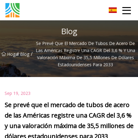
Tubería de acero al carbono Co., Ltd.
Blog
Se Prevé Que El Mercado De Tubos De Acero De
Las Américas Registre Una CAGR Del 3,6 % Y Una
/
/
Hogar
Blog
Valoración Máxima De 35,5 Millones De Dólares
Estadounidenses Para 2033
Sep 19, 2023
Se prevé que el mercado de tubos de acero
de las Américas registre una CAGR del 3,6 %
y una valoración máxima de 35,5 millones de
dólares estadounidenses para 2033