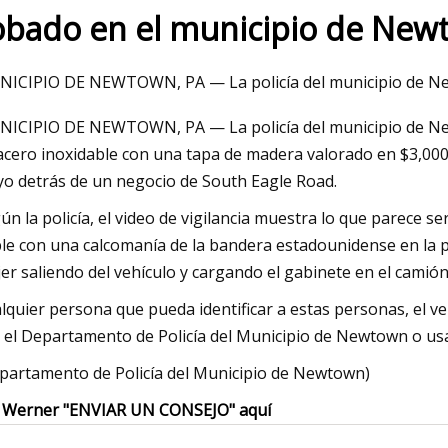
obado en el municipio de Ne
23
Mar 06, 2023
ICIPIO DE NEWTOWN, PA — La policía del municipio de New
ejores aceros de bruñido para
Casas recién constr
ICIPIO DE NEWTOWN, PA — La policía del municipio de New
gún los chefs
comprar en el centro
acero inoxidable con una tapa de madera valorado en $3,000
o detrás de un negocio de South Eagle Road.
ún la policía, el video de vigilancia muestra lo que parece 
le con una calcomanía de la bandera estadounidense en la p
er saliendo del vehículo y cargando el gabinete en el camión
lquier persona que pueda identificar a estas personas, el v
 el Departamento de Policía del Municipio de Newtown o usa
partamento de Policía del Municipio de Newtown)
f Werner "ENVIAR UN CONSEJO" aquí