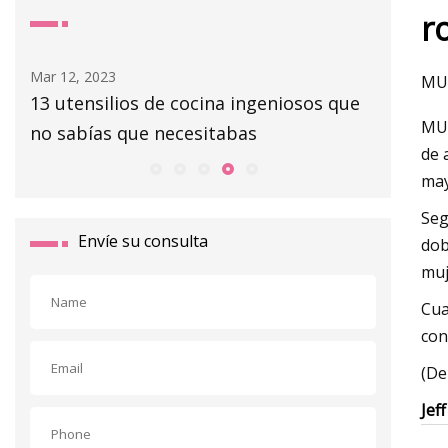
r
Mar 12, 2023
Mar 14, 20
MUN
man
13 utensilios de cocina ingeniosos que
Los 6 m
MUN
no sabías que necesitabas
2023, se
de 
may
Seg
Envíe su consulta
dob
muj
Cua
con
(De
Jef