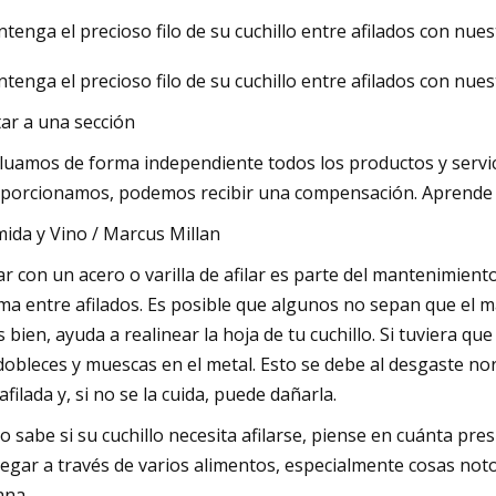
tenga el precioso filo de su cuchillo entre afilados con nue
tenga el precioso filo de su cuchillo entre afilados con nue
23
ecién construidas que puede
tar a una sección
en el centro de Illinois
luamos de forma independiente todos los productos y servici
porcionamos, podemos recibir una compensación. Aprende
ida y Vino / Marcus Millan
lar con un acero o varilla de afilar es parte del mantenimient
ma entre afilados. Es posible que algunos no sepan que el man
 bien, ayuda a realinear la hoja de tu cuchillo. Si tuviera q
dobleces y muescas en el metal. Esto se debe al desgaste nor
afilada y, si no se la cuida, puede dañarla.
no sabe si su cuchillo necesita afilarse, piense en cuánta pre
egar a través de varios alimentos, especialmente cosas not
ana.