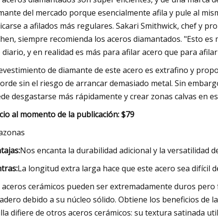
mante del mercado porque esencialmente afila y pule al mism
icarse a afilados más regulares. Sakari Smithwick, chef y pr
chen, siempre recomienda los aceros diamantados. "Esto es mu
 diario, y en realidad es más para afilar acero que para afilar
revestimiento de diamante de este acero es extrafino y prop
borde sin el riesgo de arrancar demasiado metal. Sin embargo
de desgastarse más rápidamente y crear zonas calvas en est
cio al momento de la publicación: $79
azonas
tajas:
Nos encanta la durabilidad adicional y la versatilidad d
tras:
La longitud extra larga hace que este acero sea difícil 
 aceros cerámicos pueden ser extremadamente duros pero f
adero debido a su núcleo sólido. Obtiene los beneficios de la
illa difiere de otros aceros cerámicos: su textura satinada ut