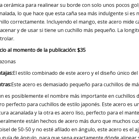
la cerámica para realinear su borde con solo unos pocos golp
nalada, lo que hace que esta caña sea más indulgente si es n
hillo correctamente. Incluyendo el mango, este acero mide cas
acenar y de usar si tiene un cuchillo más pequeño. La longitu
trolar.
cio al momento de la publicación: $35
azonas
tajas:
El estilo combinado de este acero y el diseño único del
tras:
Este acero es demasiado pequeño para cuchillos de má
n es posiblemente el nombre más importante en cuchillos de
ro perfecto para cuchillos de estilo japonés. Este acero es u
tura acanalada y la otra es acero liso, perfecto para el mant
eralmente están hechos de acero más duro que muchos cuchil
bisel de 50-50 y no esté afilado en ángulo, este acero es el
 guía de ángulo, para que sepa exactamente dónde alinear s