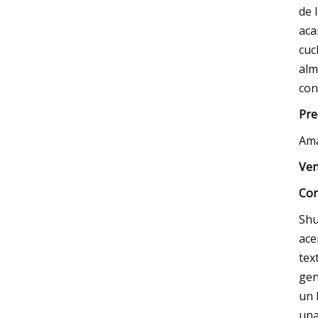
de 
aca
cuc
alm
con
Pre
Am
Ven
Con
Shu
ace
tex
gen
un 
una