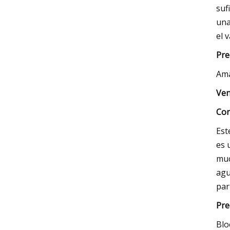
suf
una
el 
Pre
Am
Ven
Con
Est
es 
muc
agu
par
Pre
Blo