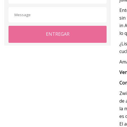
Ent
sin
in 
lo 
ENTREGAR
¿Li
cuc
Am
Ven
Con
Zwi
de 
la 
es 
El 