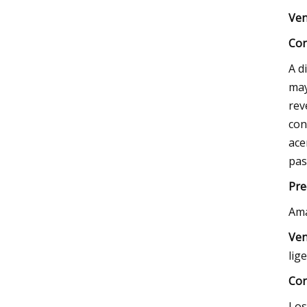
Ven
Con
A d
may
rev
con
ace
pas
Pre
Am
Ven
lig
Con
Los