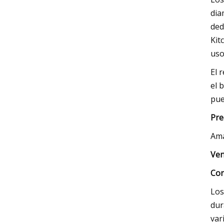
dia
ded
Kit
uso
El 
el 
pue
Pre
Am
Ven
Con
Los
dur
var