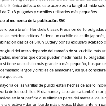
ible. El único defecto de este acero es su longitud: mide sol
f de 7 u 8 pulgadas y cuchillos utilitarios más pequeños.
cio al momento de la publicación: $50
acero para bruñir Henckels Classic Precision de 10 pulgadas
as las métricas críticas. Si tiene un cuchillo de estilo japon
binación clásica de Shun Cutlery por su exclusivo acabado 
longitud del acero depende del tamaño de su cuchillo más uti
gadas, mientras que otros pueden medir hasta 10 pulgadas o
o si tiene un cuchillo más grande o más pequeño, busque un
 demasiado largos y difíciles de almacenar, así que consider
ere que sean.
mayoría de las varillas de pulido están hechas de acero inoxi
oría de los cuchillos. El diamante y la cerámica también so
asivas en la superficie que eliminan parte del material de la
era efectiva y dar un borde más preciso. El diamante, en par