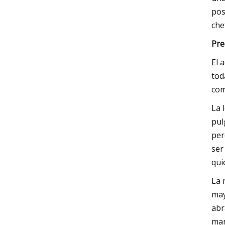
pos
che
Pre
El 
tod
com
La 
pul
per
ser
qui
La 
may
abr
man