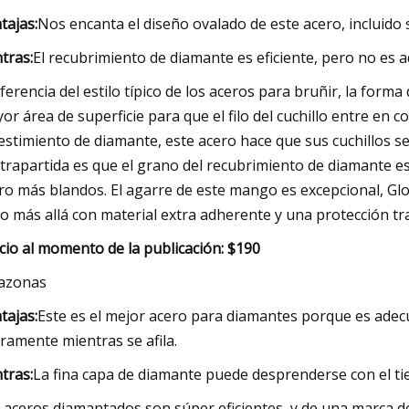
tajas:
Nos encanta el diseño ovalado de este acero, incluid
tras:
El recubrimiento de diamante es eficiente, pero no es a
iferencia del estilo típico de los aceros para bruñir, la forma
or área de superficie para que el filo del cuchillo entre en
estimiento de diamante, este acero hace que sus cuchillos 
trapartida es que el grano del recubrimiento de diamante e
ro más blandos. El agarre de este mango es excepcional, Glo
o más allá con material extra adherente y una protección tr
cio al momento de la publicación: $190
azonas
tajas:
Este es el mejor acero para diamantes porque es adecua
eramente mientras se afila.
tras:
La fina capa de diamante puede desprenderse con el tie
 aceros diamantados son súper eficientes, y de una marca d