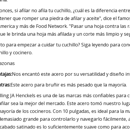
onces, si afilar no afila tu cuchillo, ¿cuál es la diferencia ent
 tener que romper una piedra de afilar y aceite", dice el fa
America y más de Food Network. "Pasar una hoja contra las ra
que le brinda una hoja más afilada y un corte más limpio y s
sto para empezar a cuidar tu cuchillo? Siga leyendo para co
hillo y cocinero.
azonas
tajas:
Nos encantó este acero por su versatilidad y diseño in
tras:
Este acero para bruñir es más pesado que la mayoría.
lling JA Henckels es una de las marcas más confiables para cu
afilar sea la mejor del mercado. Este acero tomó nuestro lug
mayoría de los cocineros. Con 10 pulgadas, es ideal para la m
demasiado grande para controlarlo y navegarlo fácilmente, 
acabado satinado es lo suficientemente suave como para aco