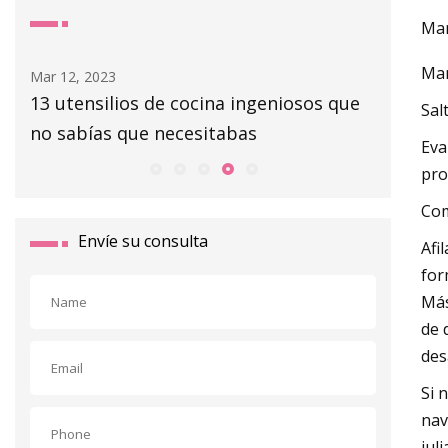
Man
Man
Mar 14, 2023
Mar 06, 20
ue
Los 6 mejores aceros de bruñido para
Casas r
Sal
2023, según los chefs
comprar 
Eva
pro
Com
Envíe su consulta
Afi
for
Más
de 
des
Si 
nav
juli