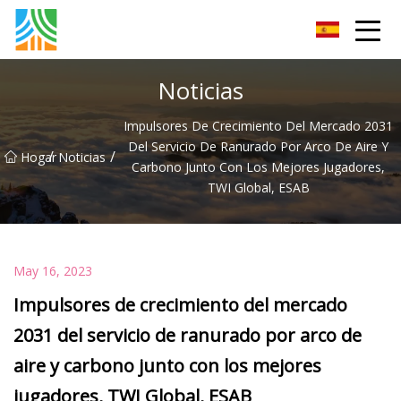
Tubería de acero al carbono Co., Ltd.
Noticias
Impulsores De Crecimiento Del Mercado 2031
Del Servicio De Ranurado Por Arco De Aire Y
/
/
Hogar
Noticias
Carbono Junto Con Los Mejores Jugadores,
TWI Global, ESAB
May 16, 2023
Impulsores de crecimiento del mercado
2031 del servicio de ranurado por arco de
aire y carbono junto con los mejores
jugadores, TWI Global, ESAB