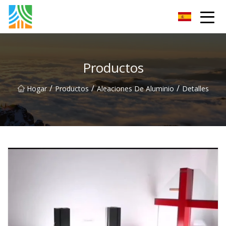
Tubería de acero al carbono Co., Ltd.
Productos
/
/
/
Hogar
Productos
Aleaciones De Aluminio
Detalles