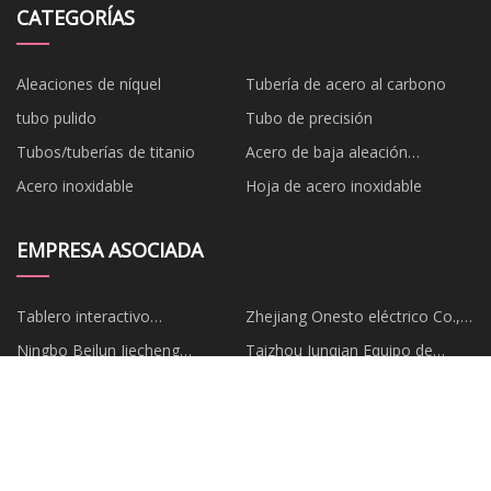
CATEGORÍAS
Aleaciones de níquel
Tubería de acero al carbono
tubo pulido
Tubo de precisión
Tubos/tuberías de titanio
Acero de baja aleación
cromolibdeno
Acero inoxidable
Hoja de acero inoxidable
EMPRESA ASOCIADA
Tablero interactivo
Zhejiang Onesto eléctrico Co.,
personalizado de 65''
Ltd.
Ningbo Beilun Jiecheng
Taizhou Junqian Equipo de
Maquinaria Co., Limitado.
Calefacción Eléctrica Co., Ltd
InfobelTaiwánABIS MOLD
Zhejiang Dongyu Eléctrico Co.,
TECHNOLOGY CO., LTD.
Limitado.
Copyright © es.berryfastsameday.net,Todos los derechos