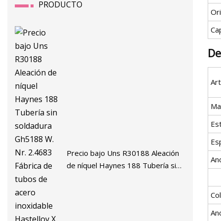
PRODUCTO
Or
Ca
De
Art
Mat
Es
Es
Precio bajo Uns R30188 Aleación
An
de níquel Haynes 188 Tubería sin
soldadura Gh5188 W. Nr. 2.4683
Fábrica de tubos de acero
Col
inoxidable Hastelloy X Precio de
An
tubería/tubo soldado de acero