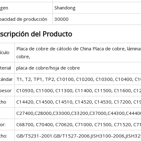
igen
Shandong
pacidad de producción
30000
scripción del Producto
Placa de cobre de cátodo de China Placa de cobre, lámina 
ículo
cobre,
erial
placa de cobre/hoja de cobre
tándar
T1, T2, TP1, TP2, C10100, C10200, C10300, C10400, C
pesor
C10930, C11000, C11300, C11400, C11500, C11600, C1
cho
C14420, C14500, C14510, C14520, C14530, C17200, C1
C27400,C28000,C33000,C33200,C37000,C44300,C4440
or:
C68700, C70400, C70620, C71000, C71500, C71520, C71
cho:
GB/T5231-2001.GB/T1527-2006.JISH3100-2006,JISH32