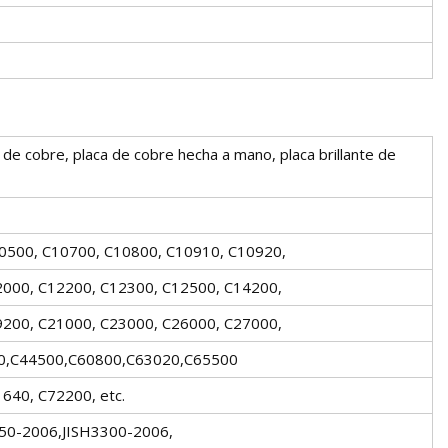
de cobre, placa de cobre hecha a mano, placa brillante de
10500, C10700, C10800, C10910, C10920,
2000, C12200, C12300, C12500, C14200,
9200, C21000, C23000, C26000, C27000,
0,C44500,C60800,C63020,C65500
640, C72200, etc.
50-2006,JISH3300-2006,