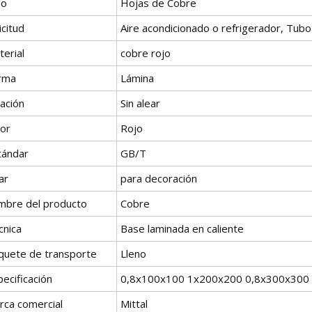
po
Hojas de Cobre
icitud
Aire acondicionado o refrigerador, Tubo
erial
cobre rojo
rma
Lámina
ación
Sin alear
lor
Rojo
tándar
GB/T
ar
para decoración
mbre del producto
Cobre
cnica
Base laminada en caliente
quete de transporte
Lleno
ecificación
0,8x100x100 1x200x200 0,8x300x300
rca comercial
Mittal