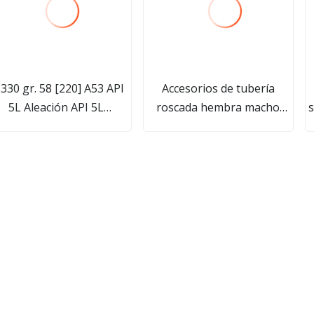
 gr. 58 [220] A53 API
Accesorios de tubería
5L Aleación API 5L
roscada hembra macho
s
l1/2/ASTM A53/A106 Gr.
NPT/Bsp/DIN de acero
JIS DIN/A179/A192/A333
inoxidable de 150 lb
2/X52/X56/X60/65 Tubo
de acero al carbono sin
ldadura y soldado Precio
bajo