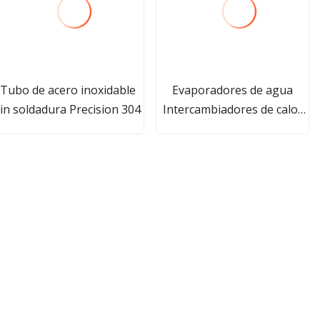
Tubo de acero inoxidable
Evaporadores de agua
in soldadura Precision 304
Intercambiadores de calor
de tubos de titanio Tubería
de serpentín enfriador