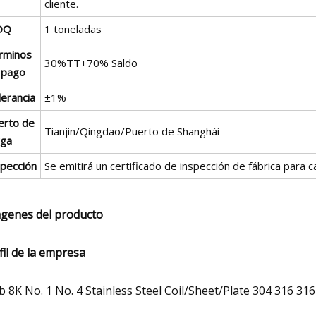
cliente.
OQ
1 toneladas
rminos
30%TT+70% Saldo
 pago
lerancia
±1%
erto de
Tianjin/Qingdao/Puerto de Shanghái
rga
spección
Se emitirá un certificado de inspección de fábrica para c
genes del producto
fil de la empresa