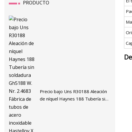
El
PRODUCTO
Pa
Ma
Or
Ca
De
Precio bajo Uns R30188 Aleación
de níquel Haynes 188 Tubería sin
soldadura Gh5188 W. Nr. 2.4683
Fábrica de tubos de acero
inoxidable Hastelloy X Precio de
tubería/tubo soldado de acero