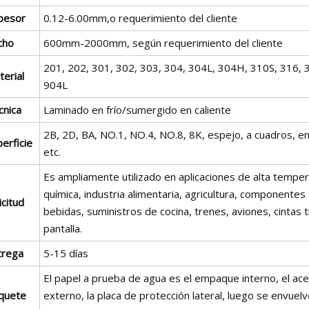
pesor
0.12-6.00mm,o requerimiento del cliente
cho
600mm-2000mm, según requerimiento del cliente
201, 202, 301, 302, 303, 304, 304L, 304H, 310S, 316, 
erial
904L
cnica
Laminado en frío/sumergido en caliente
2B, 2D, BA, NO.1, NO.4, NO.8, 8K, espejo, a cuadros, en r
erficie
etc.
Es ampliamente utilizado en aplicaciones de alta temper
química, industria alimentaria, agricultura, componente
icitud
bebidas, suministros de cocina, trenes, aviones, cintas 
pantalla.
trega
5-15 días
El papel a prueba de agua es el empaque interno, el ac
quete
externo, la placa de protección lateral, luego se envuel