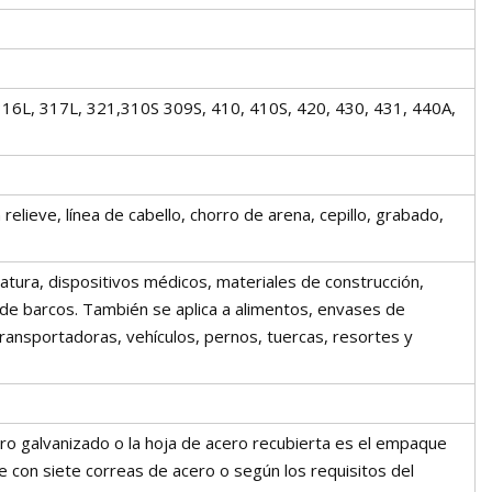
316L, 317L, 321,310S 309S, 410, 410S, 420, 430, 431, 440A,
elieve, línea de cabello, chorro de arena, cepillo, grabado,
atura, dispositivos médicos, materiales de construcción,
s de barcos. También se aplica a alimentos, envases de
transportadoras, vehículos, pernos, tuercas, resortes y
ero galvanizado o la hoja de acero recubierta es el empaque
ve con siete correas de acero o según los requisitos del