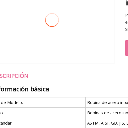
P
e
S
SCRIPCIÓN
formación básica
º de Modelo.
Bobina de acero inox
po
Bobinas de acero ino
tándar
ASTM, AISI, GB, JIS,