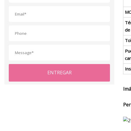
M
Té
de
To
Pu
ca
In
ENTREGAR
Imá
Per