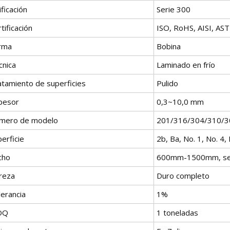
ificación
Serie 300
tificación
ISO, RoHS, AISI, AST
rma
Bobina
cnica
Laminado en frío
atamiento de superficies
Pulido
pesor
0,3~10,0 mm
mero de modelo
201/316/304/310/
erficie
2b, Ba, No. 1, No. 4,
cho
600mm-1500mm, según
reza
Duro completo
lerancia
1%
OQ
1 toneladas