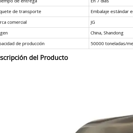
 tiempo de entrega
En 7 dias
quete de transporte
Embalaje estándar e
rca comercial
JG
igen
China, Shandong
pacidad de producción
50000 toneladas/m
scripción del Producto