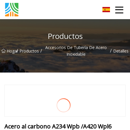
Tubería de acero al carbono Co., Ltd.
Productos
Accesorios De Tubería De Acero
/
/
/
Hogar
Productos
Detalles
Inoxidable
Acero al carbono A234 Wpb /A420 Wpl6