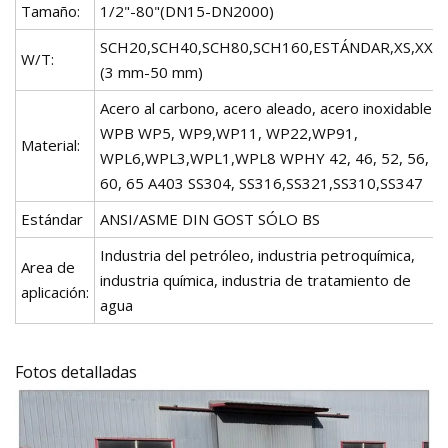
Tamaño:
1/2"-80"(DN15-DN2000)
SCH20,SCH40,SCH80,SCH160,ESTÁNDAR,XS,XXS
W/T:
(3 mm-50 mm)
Acero al carbono, acero aleado, acero inoxidable
WPB WP5, WP9,WP11, WP22,WP91,
Material:
WPL6,WPL3,WPL1,WPL8 WPHY 42, 46, 52, 56,
60, 65 A403 SS304, SS316,SS321,SS310,SS347
Estándar
ANSI/ASME DIN GOST SÓLO BS
Industria del petróleo, industria petroquímica,
Area de
industria química, industria de tratamiento de
aplicación:
agua
Fotos detalladas