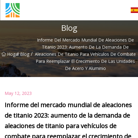
Tubería de acero al carbono Co., Ltd.
Blog
Informe Del Mercado Mundial De Aleaciones De
Titanio 2023: Aumento De La Demanda De
/
/
Hogar
Blog
Aleaciones De Titanio Para Vehículos De Combate
Para Reemplazar El Crecimiento De Las Unidades
De Acero Y Aluminio
May 12, 2023
Informe del mercado mundial de aleaciones
de titanio 2023: aumento de la demanda de
aleaciones de titanio para vehículos de
combate para reemplazar el crecimiento de