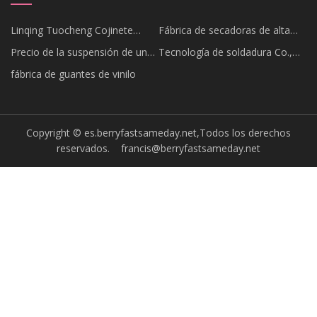
Linqing Tuocheng Cojinete
Fábrica de secadoras de alta
compañía, Limitado.
capacidad.
Precio de la suspensión de una
Tecnología de soldadura Co.,
sola hélice hidráulica
Ltd. de Dongguan Cobolt
fábrica de guantes de vinilo
Copyright © es.berryfastsameday.net,Todos los derechos
reservados.
francis@berryfastsameday.net