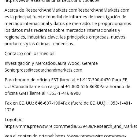
https://www.researchandmarkets.com/r/p6a05v
Acerca de ResearchAndMarkets.comResearchAndMarkets.com
es la principal fuente mundial de informes de investigación de
mercado internacional y datos de mercado. Le proporcionamos
los datos más recientes sobre mercados internacionales y
regionales, industrias clave, las principales empresas, nuevos
productos y las últimas tendencias.
Contacto con los medios:
Investigación y MercadosLaura Wood, Gerente
Seniorpress@researchandmarkets.com
Para horario de oficina EST llame al +1-917-300-0470 Para EE.
UU./Canadá llame sin cargo al +1-800-526-8630Para horario de
oficina GMT llame al +353-1-416-8900
Fax en EE. UU.: 646-607-1904Fax (fuera de EE. UU.): +353-1-481-
1716
Logotipo:
https://mma.prnewswire.com/media/539438/Research_and_Market
Vea el contenido original: https://www.prnewswire.com/news-