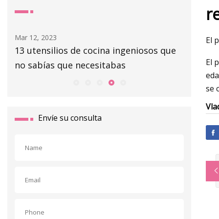
r
Mar 12, 2023
Mar 14, 20
El 
man
13 utensilios de cocina ingeniosos que
Los 6 m
El 
no sabías que necesitabas
2023, se
eda
se 
Vla
Envíe su consulta