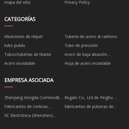
mapa del sitio
Privacy Policy
CATEGORÍAS
Aleaciones de níquel
Tubería de acero al carbono
tubo pulido
Tubo de precisión
Tubos/tuberías de titanio
Acero de baja aleación
cromolibdeno
Acero inoxidable
Hoja de acero inoxidable
EMPRESA ASOCIADA
Zhenjiang Hongda Commodity
Regalo Co., Ltd de Pinghu
Co.,Ltd
Ruoqimei
Fabricantes de cortinas
fabricantes de pulseras de
confeccionadas en China,
bobina
XC Electrónica (Shenzhen)
proveedores de telas para
Corp., Limitado
persianas, fábrica de telas para