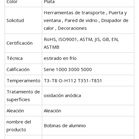
Color
Plata
Herramientas de transporte , Puerta y
Solicitud
ventana , Pared de vidrio , Disipador de
calor , Decoraciones
RoHS, ISO9001, ASTM, JIS, GB, EN,
Certificación
ASTMB
Técnica
estirado en frío
Calificación
Serie 1000 3000 5000
Temperamento
T3-T8 O-H112 T351-T851
Tratamiento de
oxidación anódica
superficies
Aleación
Aleación
nombre del
Bobinas de aluminio
producto