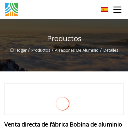
Tubería de acero al carbono Co., Ltd.
Productos
/
/
/
Hogar
Productos
Aleaciones De Aluminio
Detalles
Venta directa de fábrica Bobina de aluminio