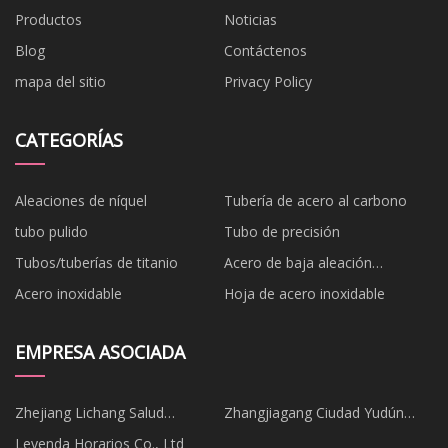
Productos
Noticias
Blog
Contáctenos
mapa del sitio
Privacy Policy
CATEGORÍAS
Aleaciones de níquel
Tubería de acero al carbono
tubo pulido
Tubo de precisión
Tubos/tuberías de titanio
Acero de baja aleación
cromolibdeno
Acero inoxidable
Hoja de acero inoxidable
EMPRESA ASOCIADA
Zhejiang Lichang Salud
Zhangjiagang Ciudad Yudún
Productos Tecnología Co.,
Especial Fibra Co., Ltd
Leyenda Horarios Co., Ltd