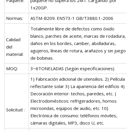
Paquete:
paquete no supera los 2MT. Cargando: por
1x20GP.
Normas:
ASTM-B209. EN573-1 GB/T3880.1-2006
Totalmente libre de defectos como óxido
blanco, parches de aceite, marcas de rodadura,
Calidad
daños en los bordes, camber, abolladuras,
del
agujeros, líneas de rotura, arañazos y sin juego
material:
de bobinas.
MOQ:
3~6TONELADAS (Según especificaciones)
1) Fabricación adicional de utensilios. 2) Película
reflectante solar 3) La apariencia del edificio 4)
Decoración interior: techos, paredes, etc. )
Electrodomésticos: refrigeradores, hornos
microondas, equipos de audio, etc. 10)
Solicitud :
Electrónica de consumo: teléfonos móviles,
cámaras digitales, MP3, disco U, etc.