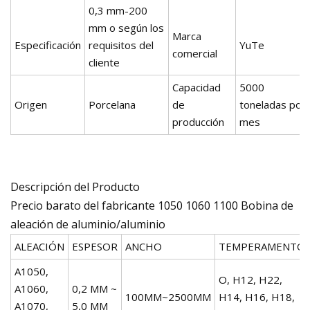
0,3 mm-200
mm o según los
Marca
Especificación
requisitos del
YuTe
comercial
cliente
Capacidad
5000
Origen
Porcelana
de
toneladas por
producción
mes
Descripción del Producto
Precio barato del fabricante 1050 1060 1100 Bobina de
aleación de aluminio/aluminio
ALEACIÓN
ESPESOR
ANCHO
TEMPERAMENTO
A1050,
O, H12, H22,
A1060,
0,2 MM ~
100MM~2500MM
H14, H16, H18,
A1070,
5,0 MM